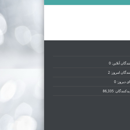
ندگان آنلاین:
0
نندگان امروز:
2
ای دیروز:
0
یدکنند‌گان:
86,335