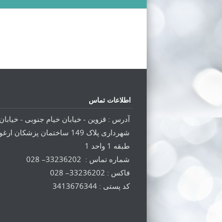
اطلاعات تماس
آدرس : قزوین - خیابان خیام جنوبی - خیابان
شهرداری پلاک 149 ساختمان پزشکان ار
طبقه 1 واحد 1
شماره تماس : 33236202– 028
فاکس : 33236202– 028
کد پستی : 3413676344